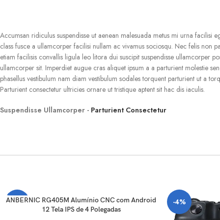
Accumsan ridiculus suspendisse ut aenean malesuada metus mi urna facilisi eg
class fusce a ullamcorper facilisi nullam ac vivamus sociosqu. Nec felis non p
etiam facilisis convallis ligula leo litora dui suscipit suspendisse ullamcorper p
ullamcorper sit. Imperdiet augue cras aliquet ipsum a a parturient molestie se
phasellus vestibulum nam diam vestibulum sodales torquent parturient ut a to
Parturient consectetur ultricies ornare ut tristique aptent sit hac dis iaculis.
Suspendisse Ullamcorper -
Parturient Consectetur
VER OPÇÕES
ANBERNIC RG405M Alumínio CNC com Android
-23%
-4%
12 Tela IPS de 4 Polegadas