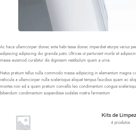
Ac haca ullamcorper donec ante habi tasse donec imperdiet eturpis varius per
adipiscing adipiscing dui gravida justo. Ultrices ut parturient morbi sit adipisc
massa euismod curabitur dis dignissim vestibulum quam a urna.
Netus pretium tellus nulla commodo massa adipiscing in elementum magna cong
vehicula a ullamcorper nulla scelerisque aliquet tempus faucibus quam ac ali
montes non ad a quam pretium convallis leo condimentum congue scelerisque s
bibendum condimentum suspendisse sodales nostra fermentum.
Kits de Limpe
4 produtos