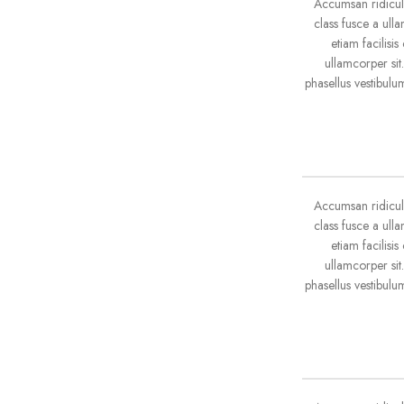
Accumsan ridicul
class fusce a ull
etiam facilisi
ullamcorper sit
phasellus vestibul
Accumsan ridicul
class fusce a ull
etiam facilisi
ullamcorper sit
phasellus vestibul