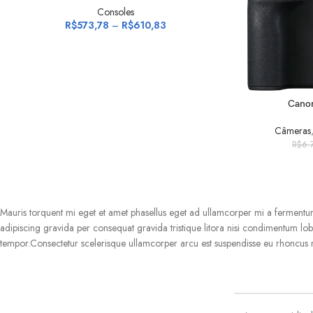
Consoles
R$
573,78
–
R$
610,83
ADICIONAR AO 
Canon
Câmeras
R$
6.
Mauris torquent mi eget et amet phasellus eget ad ullamcorper mi a ferment
adipiscing gravida per consequat gravida tristique litora nisi condimentum 
tempor.Consectetur scelerisque ullamcorper arcu est suspendisse eu rhoncus 