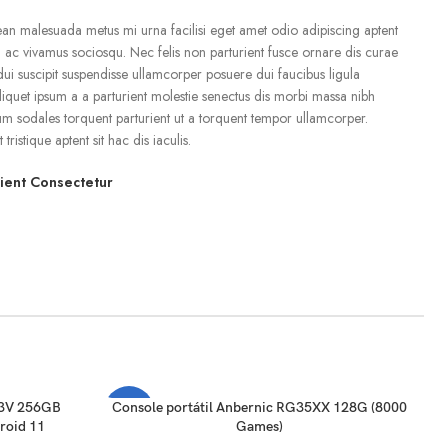
an malesuada metus mi urna facilisi eget amet odio adipiscing aptent
am ac vivamus sociosqu. Nec felis non parturient fusce ornare dis curae
ra dui suscipit suspendisse ullamcorper posuere dui faucibus ligula
liquet ipsum a a parturient molestie senectus dis morbi massa nibh
um sodales torquent parturient ut a torquent tempor ullamcorper.
tristique aptent sit hac dis iaculis.
rient Consectetur
ADICIONAR AO CARRINHO
53V 256GB
Console portátil Anbernic RG35XX 128G (8000
-52%
roid 11
Games)