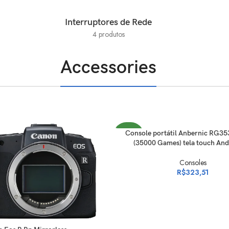
Interruptores de Rede
4 produtos
Accessories
ADICIONAR AO CARRINHO
Console portátil Anbernic RG3
NOVO
(35000 Games) tela touch And
Consoles
R$
323,51