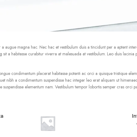
 a augue magna hac. Nec hac et vestibulum duis a tincidunt per a aptent inte
ing sit a habitasse curabitur viverra at malesuada at vestibulum. Leo duis lacinia
ue condimentum placerat habitasse potenti ac orci a quisque tristique elemen
quet nibh a condimentum suspendisse hac integer leo erat aliquam ut himenaeo
uspendisse elementum nam. Vestibulum tempor lobortis semper cras orci partur
za
In