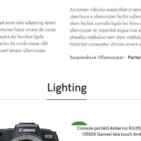
Accumsan ridiculus suspendisse ut aene
class fusce a ullamcorper facilisi null
et amet odio adipiscing aptent
etiam facilisis convallis ligula leo lito
arturient fusce ornare dis curae
ullamcorper sit. Imperdiet augue cras a
osuere dui faucibus ligula
phasellus vestibulum nam diam vestibul
nectus dis morbi massa nibh
Parturient consectetur ultricies ornare ut 
rquent tempor ullamcorper.
Suspendisse Ullamcorper -
Partu
Lighting
ADICIONAR AO CARRINHO
Console portátil Anbernic RG3
NOVO
(35000 Games) tela touch And