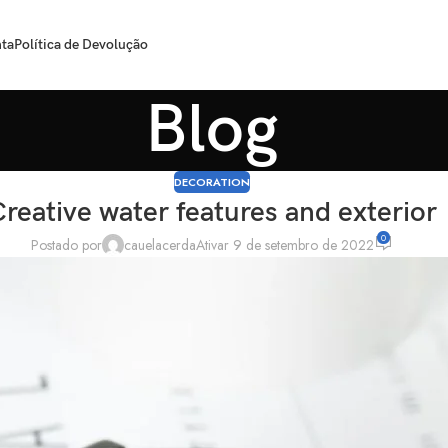
ta
Política de Devolução
Blog
DECORATION
reative water features and exterior
0
Postado por
cauelacerda
Ativar 9 de setembro de 2022