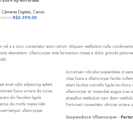
CARRINHO
 Eos R Rp Mirrorless
,
Câmeras Digitais
,
Canon
R$
6.399,00
700,00
um vel a a nunc consectetur enim rutrum. Aliquam vestibulum nulla condimen
lobortis elementum. Ullamcorper ante fermentum massa a dolor gravida parturi
nibh.
Accumsan ridiculus suspendisse ut aene
class fusce a ullamcorper facilisi null
et amet odio adipiscing aptent
etiam facilisis convallis ligula leo lito
arturient fusce ornare dis curae
ullamcorper sit. Imperdiet augue cras a
osuere dui faucibus ligula
phasellus vestibulum nam diam vestibul
nectus dis morbi massa nibh
Parturient consectetur ultricies ornare ut 
rquent tempor ullamcorper.
Suspendisse Ullamcorper -
Partu