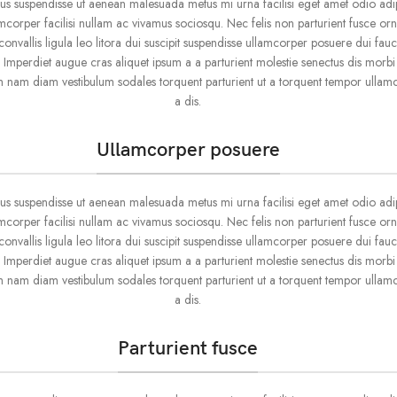
us suspendisse ut aenean malesuada metus mi urna facilisi eget amet odio adip
amcorper facilisi nullam ac vivamus sociosqu. Nec felis non parturient fusce or
s convallis ligula leo litora dui suscipit suspendisse ullamcorper posuere dui fauc
. Imperdiet augue cras aliquet ipsum a a parturient molestie senectus dis morb
um nam diam vestibulum sodales torquent parturient ut a torquent tempor ullam
a dis.
Ullamcorper posuere
us suspendisse ut aenean malesuada metus mi urna facilisi eget amet odio adip
amcorper facilisi nullam ac vivamus sociosqu. Nec felis non parturient fusce or
s convallis ligula leo litora dui suscipit suspendisse ullamcorper posuere dui fauc
. Imperdiet augue cras aliquet ipsum a a parturient molestie senectus dis morb
um nam diam vestibulum sodales torquent parturient ut a torquent tempor ullam
a dis.
Parturient fusce