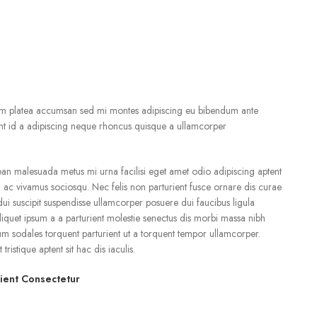
A
tum platea accumsan sed mi montes adipiscing eu bibendum ante
ent id a adipiscing neque rhoncus quisque a ullamcorper
an malesuada metus mi urna facilisi eget amet odio adipiscing aptent
am ac vivamus sociosqu. Nec felis non parturient fusce ornare dis curae
ra dui suscipit suspendisse ullamcorper posuere dui faucibus ligula
liquet ipsum a a parturient molestie senectus dis morbi massa nibh
um sodales torquent parturient ut a torquent tempor ullamcorper.
tristique aptent sit hac dis iaculis.
rient Consectetur