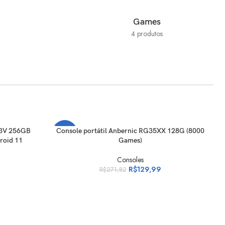
Games
4 produtos
ADICIONAR AO CARRINHO
53V 256GB
Console portátil Anbernic RG35XX 128G (8000
-52%
roid 11
Games)
Consoles
R$
129,99
R$
271,82