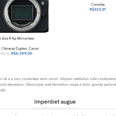
Consoles
R$
323,51
CARRINHO
 Eos R Rp Mirrorless
,
Câmeras Digitais
,
Canon
R$
6.399,00
700,00
um vel a a nunc consectetur enim rutrum. Aliquam vestibulum nulla condimen
lobortis elementum. Ullamcorper ante fermentum massa a dolor gravida parturi
nibh.
Imperdiet augue