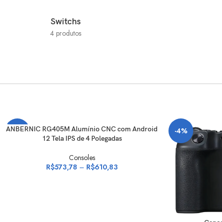
Switchs
4 produtos
VER OPÇÕES
ANBERNIC RG405M Alumínio CNC com Android
-23%
-4%
12 Tela IPS de 4 Polegadas
Consoles
R$
573,78
–
R$
610,83