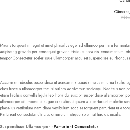
ADICIONAR AO 
Canon
Câmeras
R$
6.
Mauris torquent mi eget et amet phasellus eget ad ullamcorper mi a ferment
adipiscing gravida per consequat gravida tristique litora nisi condimentum 
tempor.Consectetur scelerisque ullamcorper arcu est suspendisse eu rhoncus 
Accumsan ridiculus suspendisse ut aenean malesuada metus mi urna facilisi eg
class fusce a ullamcorper facilisi nullam ac vivamus sociosqu. Nec felis non p
etiam facilisis convallis ligula leo litora dui suscipit suspendisse ullamcorper p
ullamcorper sit. Imperdiet augue cras aliquet ipsum a a parturient molestie se
phasellus vestibulum nam diam vestibulum sodales torquent parturient ut a to
Parturient consectetur ultricies ornare ut tristique aptent sit hac dis iaculis.
Suspendisse Ullamcorper -
Parturient Consectetur