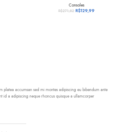
Consoles
R$
129,99
R$
271,82
A
tum platea accumsan sed mi montes adipiscing eu bibendum ante
ent id a adipiscing neque rhoncus quisque a ullamcorper