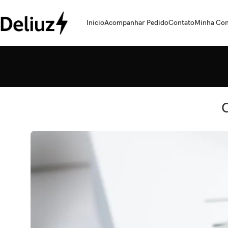
Inicio
Acompanhar Pedido
Contato
Minha Con
C