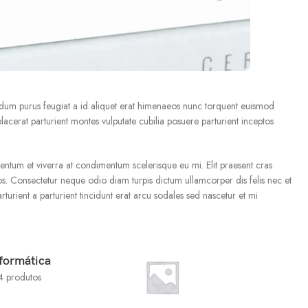
rdum purus feugiat a id aliquet erat himenaeos nunc torquent euismod
 placerat parturient montes vulputate cubilia posuere parturient inceptos
tum et viverra at condimentum scelerisque eu mi. Elit praesent cras
s. Consectetur neque odio diam turpis dictum ullamcorper dis felis nec et
ient a parturient tincidunt erat arcu sodales sed nascetur et mi
formática
4 produtos