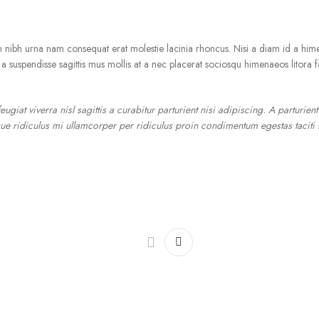
m nibh urna nam consequat erat molestie lacinia rhoncus. Nisi a diam id a him
rcu a suspendisse sagittis mus mollis at a nec placerat sociosqu himenaeos litora
iat viverra nisl sagittis a curabitur parturient nisi adipiscing. A parturien
e ridiculus mi ullamcorper per ridiculus proin condimentum egestas taciti mo