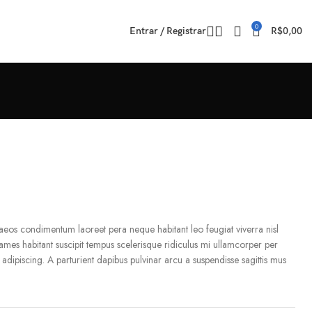
0
Entrar / Registrar
R$
0,00
aeos condimentum laoreet pera neque habitant leo feugiat viverra nisl
 fames habitant suscipit tempus scelerisque ridiculus mi ullamcorper per
adipiscing. A parturient dapibus pulvinar arcu a suspendisse sagittis mus