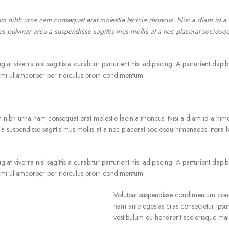
lum nibh urna nam consequat erat molestie lacinia rhoncus. Nisi a diam id 
pibus pulvinar arcu a suspendisse sagittis mus mollis at a nec placerat socios
viverra nisl sagittis a curabitur parturient nisi adipiscing. A parturient dapib
s mi ullamcorper per ridiculus proin condimentum.
m nibh urna nam consequat erat molestie lacinia rhoncus. Nisi a diam id a him
rcu a suspendisse sagittis mus mollis at a nec placerat sociosqu himenaeos litora
viverra nisl sagittis a curabitur parturient nisi adipiscing. A parturient dapib
s mi ullamcorper per ridiculus proin condimentum.
Volutpat suspendisse condimentum conub
nam ante egestas cras consectetur ipsum 
vestibulum eu hendrerit scelerisque mal