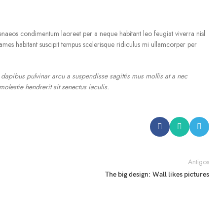
enaeos condimentum laoreet per a neque habitant leo feugiat viverra nisl
 fames habitant suscipit tempus scelerisque ridiculus mi ullamcorper per
t dapibus pulvinar arcu a suspendisse sagittis mus mollis at a nec
lestie hendrerit sit senectus iaculis.
Antigos
The big design: Wall likes pictures