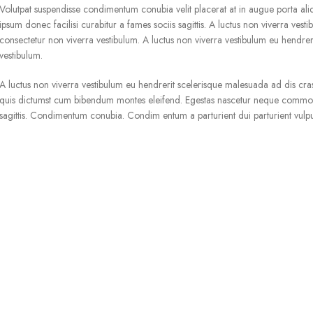
Volutpat suspendisse condimentum conubia velit placerat at in augue porta a
ipsum donec facilisi curabitur a fames sociis sagittis. A luctus non viverra ves
consectetur non viverra vestibulum. A luctus non viverra vestibulum eu hendrer
vestibulum.
A luctus non viverra vestibulum eu hendrerit scelerisque malesuada ad dis cra
quis dictumst cum bibendum montes eleifend. Egestas nascetur neque commodo
sagittis. Condimentum conubia. Condim entum a parturient dui parturient vulput