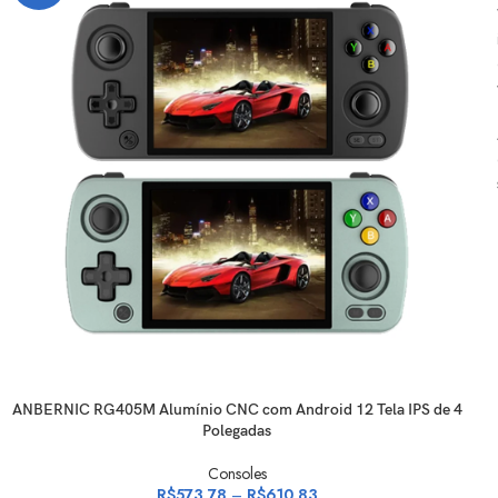
VER OPÇÕES
ANBERNIC RG405M Alumínio CNC com Android 12 Tela IPS de 4
Polegadas
Consoles
R$
573,78
–
R$
610,83