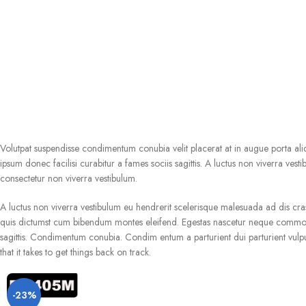
Volutpat suspendisse condimentum conubia velit placerat at in augue porta a
ipsum donec facilisi curabitur a fames sociis sagittis. A luctus non viverra ves
consectetur non viverra vestibulum.
A luctus non viverra vestibulum eu hendrerit scelerisque malesuada ad dis cra
quis dictumst cum bibendum montes eleifend. Egestas nascetur neque commodo
sagittis. Condimentum conubia. Condim entum a parturient dui parturient vulput
that it takes to get things back on track.
-23%