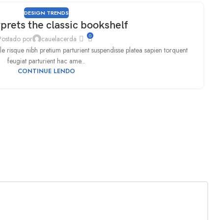
DESIGN TRENDS
prets the classic bookshelf
0
Postado por
cauelacerda
ele risque nibh pretium parturient suspendisse platea sapien torquent
feugiat parturient hac ame...
CONTINUE LENDO