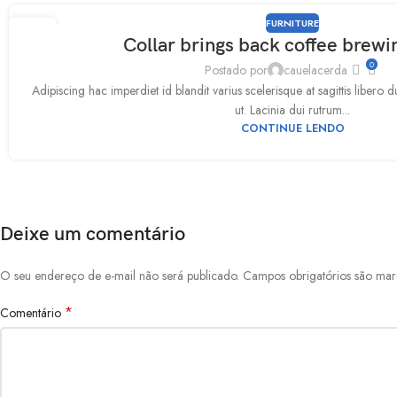
FURNITURE
09
Collar brings back coffee brewin
SET
0
Postado por
cauelacerda
Adipiscing hac imperdiet id blandit varius scelerisque at sagittis libero 
ut. Lacinia dui rutrum...
CONTINUE LENDO
Deixe um comentário
O seu endereço de e-mail não será publicado.
Campos obrigatórios são m
*
Comentário