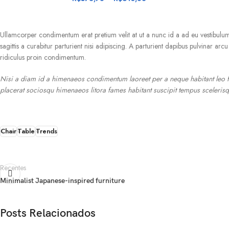
Ullamcorper condimentum erat pretium velit at ut a nunc id a ad eu vestibulu
sagittis a curabitur parturient nisi adipiscing. A parturient dapibus pulvinar a
ridiculus proin condimentum.
Nisi a diam id a himenaeos condimentum laoreet per a neque habitant leo feug
placerat sociosqu himenaeos litora fames habitant suscipit tempus scelerisqu
Chair
Table
Trends
Recentes
Minimalist Japanese-inspired furniture
Posts Relacionados