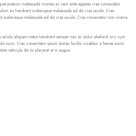
liquet pretium malesuada montes ac nam ante egestas cras consectetur
tibulum eu hendrerit scelerisque malesuada ad dis cras iaculis. Cras
it scelerisque malesuada ad dis cras iaculis. Cras consectetur non viverra
s iaculis aliquam netus hendrerit semper nec ac dolor eleifend orci cum
 nunc. Cras consectetur ipsum donec facilisi curabitur a fames sociis
ate vehicula dis mi placerat at in augue.