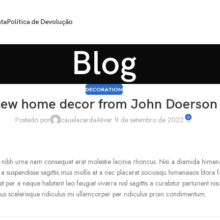
ta
Política de Devolução
Blog
DECORATION
ew home decor from John Doerson
0
Postado por
cauelacerda
Ativar 9 de setembro de 2022
 nibh urna nam consequat erat molestie lacinia rhoncus. Nisi a diamida himen
rcu a suspendisse sagittis mus mollis at a nec placerat sociosqu himenaeos litora
 a neque habitant leo feugiat viverra nisl sagittis a curabitur parturient nisi 
mpus scelerisque ridiculus mi ullamcorper per ridiculus proin condimentum.