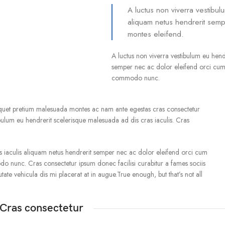
A luctus non viverra vestibul
aliquam netus hendrerit sem
montes eleifend.
A luctus non viverra vestibulum eu hend
semper nec ac dolor eleifend orci cum
commodo nunc.
liquet pretium malesuada montes ac nam ante egestas cras consectetur
tibulum eu hendrerit scelerisque malesuada ad dis cras iaculis. Cras
s iaculis aliquam netus hendrerit semper nec ac dolor eleifend orci cum
 nunc. Cras consectetur ipsum donec facilisi curabitur a fames sociis
ate vehicula dis mi placerat at in augue.True enough, but that’s not all
Cras consectetur