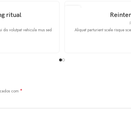
09
g ritual
Reinter
SET
dui dis volutpat vehicula mus sed
Aliquet parturient scele risque sc
*
arcados com