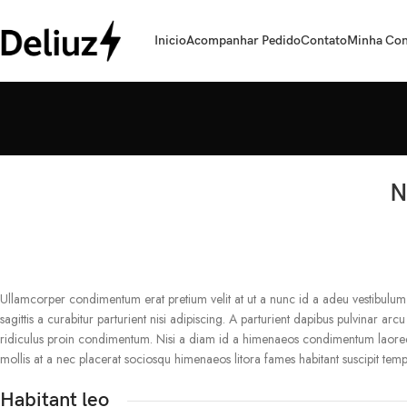
Inicio
Acompanhar Pedido
Contato
Minha Con
N
Ullamcorper condimentum erat pretium velit at ut a nunc id a adeu vestibulum
sagittis a curabitur parturient nisi adipiscing. A parturient dapibus pulvinar a
ridiculus proin condimentum. Nisi a diam id a himenaeos condimentum laoreet per
mollis at a nec placerat sociosqu himenaeos litora fames habitant suscipit te
Habitant leo