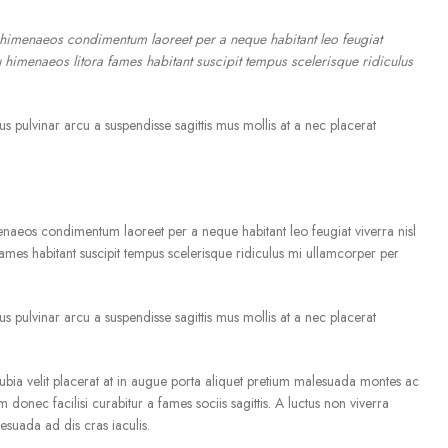
a himenaeos condimentum laoreet per a neque habitant leo feugiat
qu himenaeos litora fames habitant suscipit tempus scelerisque ridiculus
us pulvinar arcu a suspendisse sagittis mus mollis at a nec placerat
enaeos condimentum laoreet per a neque habitant leo feugiat viverra nisl
 fames habitant suscipit tempus scelerisque ridiculus mi ullamcorper per
us pulvinar arcu a suspendisse sagittis mus mollis at a nec placerat
ia velit placerat at in augue porta aliquet pretium malesuada montes ac
donec facilisi curabitur a fames sociis sagittis. A luctus non viverra
esuada ad dis cras iaculis.