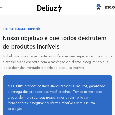
0
R$
0,0
Algumas palavras sobre nós
Nosso objetivo é que todos desfrutem
de produtos incríveis
Trabalhamos incansavelmente para oferecer uma experiência única, onde
a excelência se encontra com a satisfação do cliente, assegurando que
todos desfrutem verdadeiramente de produtos incríveis.
Na Deliuz, proporcionamos envios rápidos e seguros, garantindo
a entrega dos produtos que você escolheu. Temos os melhores
preços do mercado, pois negociamos diretamente com
fornecedores, assegurando ofertas imbatíveis para sua total
satisfação.