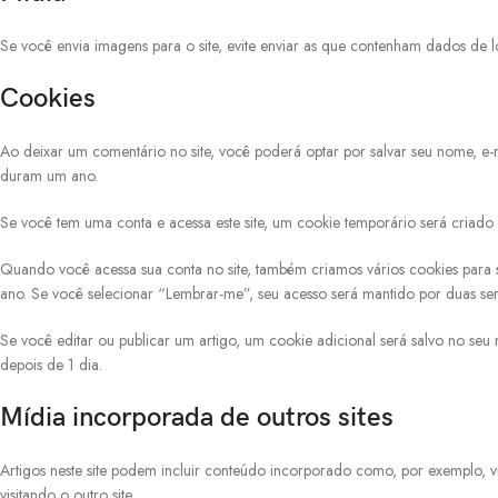
Se você envia imagens para o site, evite enviar as que contenham dados de lo
Cookies
Ao deixar um comentário no site, você poderá optar por salvar seu nome, e-m
duram um ano.
Se você tem uma conta e acessa este site, um cookie temporário será criad
Quando você acessa sua conta no site, também criamos vários cookies para s
ano. Se você selecionar “Lembrar-me”, seu acesso será mantido por duas se
Se você editar ou publicar um artigo, um cookie adicional será salvo no seu
depois de 1 dia.
Mídia incorporada de outros sites
Artigos neste site podem incluir conteúdo incorporado como, por exemplo, v
visitando o outro site.