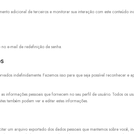
eamento adicional de terceiros e monitorar sua interação com este conteúdo 
o no e-mail de redefinição de senha.
os
vados indefinidamente. Fazemos isso para que seja possível reconhecer e ap
as informações pessoais que fornecem no seu perfil de usuário. Todos os usu
sites também podem ver e editar estas informações.
olicitar um arquivo exportado dos dados pessoais que mantemos sobre você, i