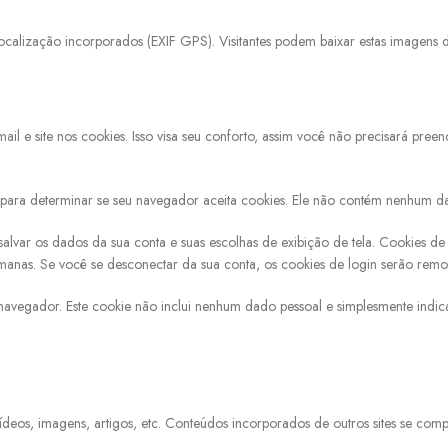
calização incorporados (EXIF GPS). Visitantes podem baixar estas imagens do 
ail e site nos cookies. Isso visa seu conforto, assim você não precisará pre
o para determinar se seu navegador aceita cookies. Ele não contém nenhum 
alvar os dados da sua conta e suas escolhas de exibição de tela. Cookies de
manas. Se você se desconectar da sua conta, os cookies de login serão remo
 navegador. Este cookie não inclui nenhum dado pessoal e simplesmente indica
ídeos, imagens, artigos, etc. Conteúdos incorporados de outros sites se co