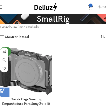
0
R$
0,0
SmallRig
Exibindo um único resultado
Mostrar lateral
NOVO
Gaiola Cage Smallrig
Empunhadura Para Sony Zv-e10